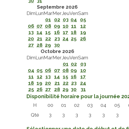
30
31
Septembre 2026
Dim
Lun
Mar
Mer
Jeu
Ven
Sam
01
02
03
04
05
06
07
08
09
10
11
12
13
14
15
16
17
18
19
20
21
22
23
24
25
26
27
28
29
30
Octobre 2026
Dim
Lun
Mar
Mer
Jeu
Ven
Sam
01
02
03
04
05
06
07
08
09
10
11
12
13
14
15
16
17
18
19
20
21
22
23
24
25
26
27
28
29
30
31
Disponibilité horaire pour la journée 
H
00
01
02
03
04
05
Qté
3
3
3
3
3
3
Sélectionner une date de début et de f