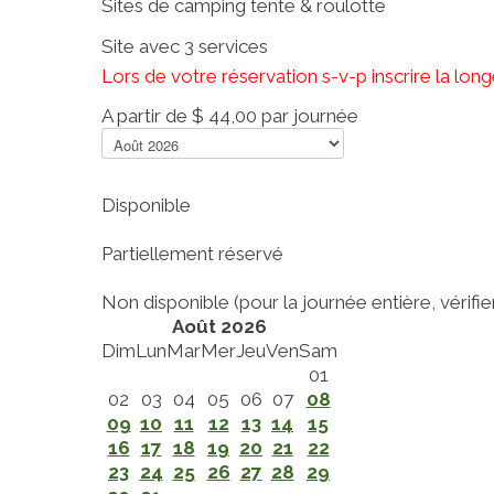
Sites de camping tente & roulotte
Site avec 3 services
Lors de votre réservation s-v-p inscrire la lo
A partir de
$ 44,00
par journée
Disponible
Partiellement réservé
Non disponible (pour la journée entière, vérifier 
Août 2026
Dim
Lun
Mar
Mer
Jeu
Ven
Sam
01
02
03
04
05
06
07
08
09
10
11
12
13
14
15
16
17
18
19
20
21
22
23
24
25
26
27
28
29