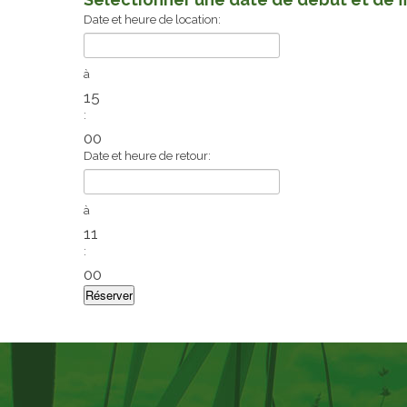
Date et heure de location:
à
15
:
00
Date et heure de retour:
à
11
:
00