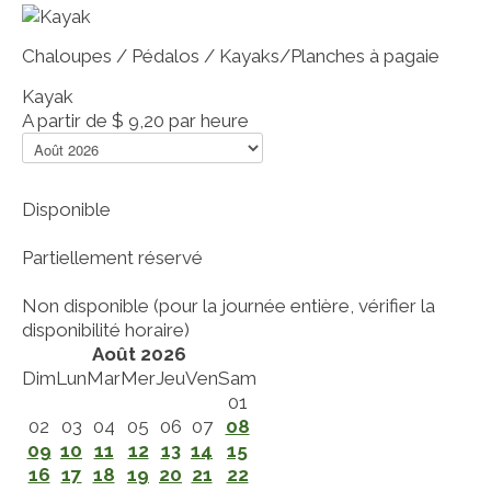
Chaloupes / Pédalos / Kayaks/Planches à pagaie
Kayak
A partir de
$ 9,20
par heure
Disponible
Partiellement réservé
Non disponible (pour la journée entière, vérifier la
disponibilité horaire)
Août 2026
Dim
Lun
Mar
Mer
Jeu
Ven
Sam
01
02
03
04
05
06
07
08
09
10
11
12
13
14
15
16
17
18
19
20
21
22