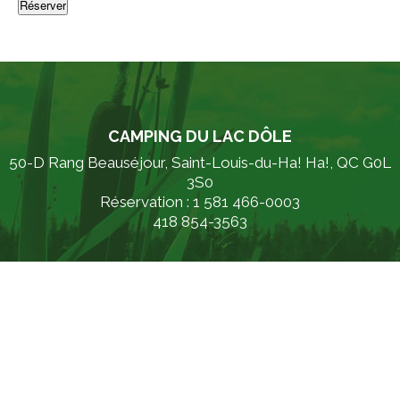
CAMPING DU LAC DÔLE
50-D Rang Beauséjour, Saint-Louis-du-Ha! Ha!, QC G0L
3S0
Réservation : 1 581 466-0003
418 854-3563