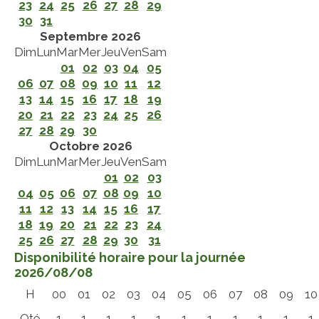
23
24
25
26
27
28
29
30
31
Septembre 2026
Dim
Lun
Mar
Mer
Jeu
Ven
Sam
01
02
03
04
05
06
07
08
09
10
11
12
13
14
15
16
17
18
19
20
21
22
23
24
25
26
27
28
29
30
Octobre 2026
Dim
Lun
Mar
Mer
Jeu
Ven
Sam
01
02
03
04
05
06
07
08
09
10
11
12
13
14
15
16
17
18
19
20
21
22
23
24
25
26
27
28
29
30
31
Disponibilité horaire pour la journée
2026/08/08
H
00
01
02
03
04
05
06
07
08
09
10
Qté
1
1
1
1
1
1
1
1
1
1
1