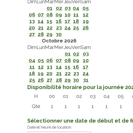
Dim
Lun
Mar
Mer
Jeu
Ven
Sam
01
02
03
04
05
06
07
08
09
10
11
12
13
14
15
16
17
18
19
20
21
22
23
24
25
26
27
28
29
30
Octobre 2026
Dim
Lun
Mar
Mer
Jeu
Ven
Sam
01
02
03
04
05
06
07
08
09
10
11
12
13
14
15
16
17
18
19
20
21
22
23
24
25
26
27
28
29
30
31
Disponibilité horaire pour la journée 2
H
00
01
02
03
04
05
Qté
1
1
1
1
1
1
Sélectionner une date de début et de f
Date et heure de location: