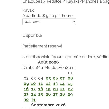
Chaloupes / Pédalos / Kayaks/Planches à pa
Kayak
A partir de
$ 9,20
par heure
Disponible
Partiellement réservé
Non disponible (pour la journée entière, vérifier 
Août 2026
Dim
Lun
Mar
Mer
Jeu
Ven
Sam
01
02
03
04
05
06
07
08
09
10
11
12
13
14
15
16
17
18
19
20
21
22
23
24
25
26
27
28
29
30
31
Septembre 2026